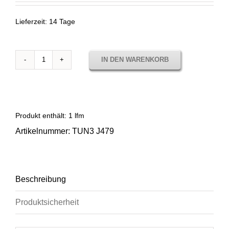
Lieferzeit:
14 Tage
IN DEN WARENKORB
Sunbrella
Tundra
Penja
TUN3
J479
Produkt enthält: 1
lfm
Menge
Artikelnummer:
TUN3 J479
Beschreibung
Produktsicherheit