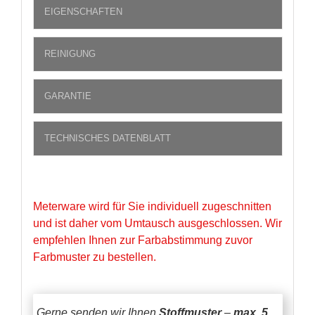
EIGENSCHAFTEN
REINIGUNG
GARANTIE
TECHNISCHES DATENBLATT
Meterware wird für Sie individuell zugeschnitten
und ist daher vom Umtausch ausgeschlossen. Wir
empfehlen Ihnen zur Farbabstimmung zuvor
Farbmuster zu bestellen.
Gerne senden wir Ihnen
Stoffmuster
–
max. 5