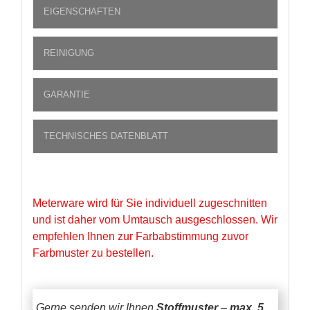
EIGENSCHAFTEN
REINIGUNG
GARANTIE
TECHNISCHES DATENBLATT
Meterware wird für Sie individuell zugeschnitten
und ist daher vom Umtausch ausgeschlossen. Wir
empfehlen Ihnen zur Farbabstimmung zuvor
Farbmuster zu bestellen.
Gerne senden wir Ihnen
Stoffmuster
–
max. 5