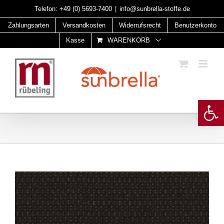
Skip
Telefon:
+49 (0) 5693-7400
|
info@sunbrella-stoffe.de
to
Zahlungsarten
Versandkosten
Widerrufsrecht
Benutzerkonto
content
Kasse
WARENKORB
Open 