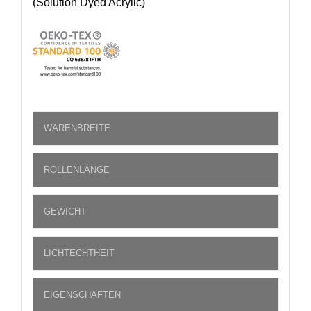
(Solution Dyed Acrylic)
WARENBREITE
ROLLENLÄNGE
GEWICHT
LICHTECHTHEIT
EIGENSCHAFTEN