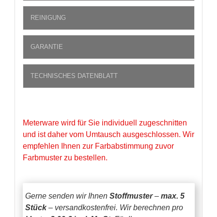
REINIGUNG
GARANTIE
TECHNISCHES DATENBLATT
Meterware wird für Sie individuell zugeschnitten
und ist daher vom Umtausch ausgeschlossen. Wir
empfehlen Ihnen zur Farbabstimmung zuvor
Farbmuster zu bestellen.
Gerne senden wir Ihnen
Stoffmuster
–
max. 5
Stück
– versandkostenfrei.
Wir berechnen pro