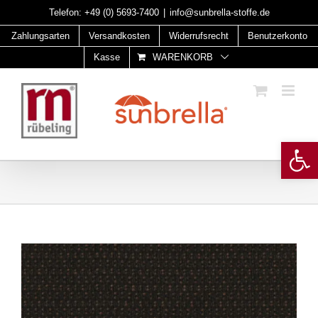
Skip
Telefon:
+49 (0) 5693-7400
|
info@sunbrella-stoffe.de
to
Zahlungsarten
Versandkosten
Widerrufsrecht
Benutzerkonto
content
Kasse
WARENKORB
Open 