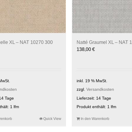
elle XL – NAT 10270 300
Natté Graumel XL – NAT 
138,00
€
 MwSt.
inkl. 19 % MwSt.
ndkosten
zzgl.
Versandkosten
14 Tage
Lieferzeit:
14 Tage
thält: 1
lfm
Produkt enthält: 1
lfm
renkorb
Quick View
In den Warenkorb