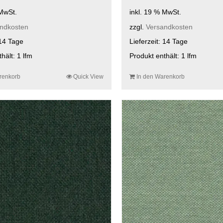
 MwSt.
inkl. 19 % MwSt.
ndkosten
zzgl.
Versandkosten
14 Tage
Lieferzeit:
14 Tage
thält: 1
lfm
Produkt enthält: 1
lfm
renkorb
Quick View
In den Warenkorb