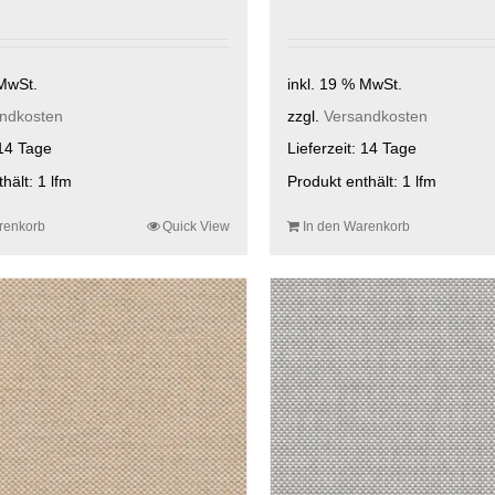
 MwSt.
inkl. 19 % MwSt.
ndkosten
zzgl.
Versandkosten
14 Tage
Lieferzeit:
14 Tage
thält: 1
lfm
Produkt enthält: 1
lfm
renkorb
Quick View
In den Warenkorb