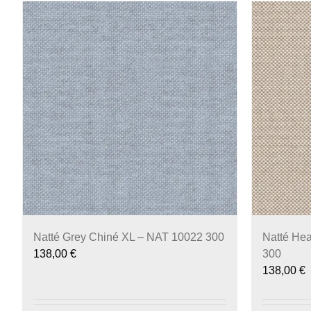
Natté Grey Chiné XL – NAT 10022 300
Natté He
138,00
€
300
138,00
€