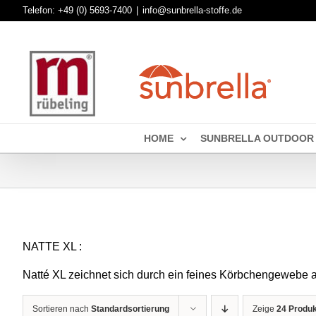
Skip
Telefon:
+49 (0) 5693-7400
|
info@sunbrella-stoffe.de
to
content
HOME
SUNBRELLA OUTDOOR
NATTE XL :
Natté XL zeichnet sich durch ein feines Körbchengewebe au
Sortieren nach
Standardsortierung
Zeige
24 Produ