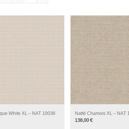
ique White XL – NAT 10036
Natté Chamois XL – NAT 
138,00
€