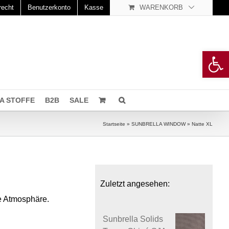
recht
Benutzerkonto
Kasse
WARENKORB
Open 
A STOFFE
B2B
SALE
Startseite
»
SUNBRELLA WINDOW
»
Natte XL
Zuletzt angesehen:
de Atmosphäre.
Sunbrella Solids