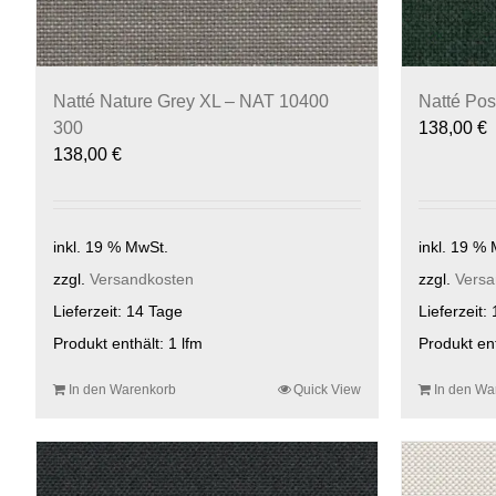
Natté Nature Grey XL – NAT 10400
Natté Po
300
138,00
€
138,00
€
inkl. 19 % MwSt.
inkl. 19 %
zzgl.
Versandkosten
zzgl.
Versa
Lieferzeit:
14 Tage
Lieferzeit:
Produkt enthält: 1
lfm
Produkt en
In den Warenkorb
Quick View
In den Wa