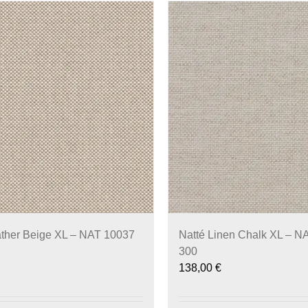
ather Beige XL – NAT 10037
Natté Linen Chalk XL – N
300
138,00
€