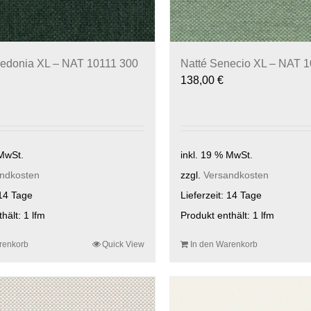
sedonia XL – NAT 10111 300
Natté Senecio XL – NAT 
138,00
€
 MwSt.
inkl. 19 % MwSt.
ndkosten
zzgl.
Versandkosten
14 Tage
Lieferzeit:
14 Tage
thält: 1
lfm
Produkt enthält: 1
lfm
renkorb
Quick View
In den Warenkorb