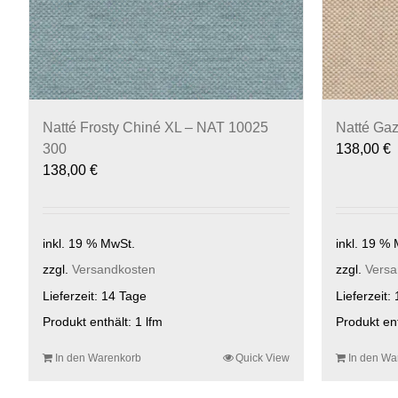
Natté Frosty Chiné XL – NAT 10025
Natté Gaz
300
138,00
€
138,00
€
inkl. 19 % MwSt.
inkl. 19 %
zzgl.
Versandkosten
zzgl.
Versa
Lieferzeit:
14 Tage
Lieferzeit:
Produkt enthält: 1
lfm
Produkt en
In den Warenkorb
Quick View
In den Wa