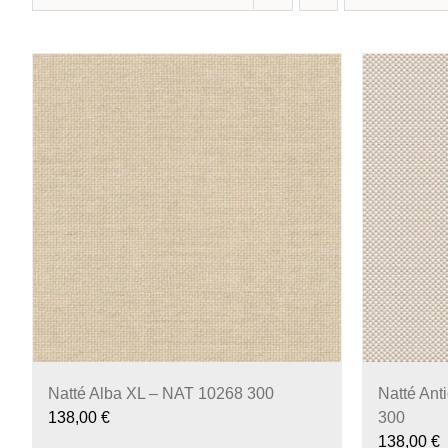
Natté Alba XL – NAT 10268 300
Natté Ant
138,00
€
300
138,00
€