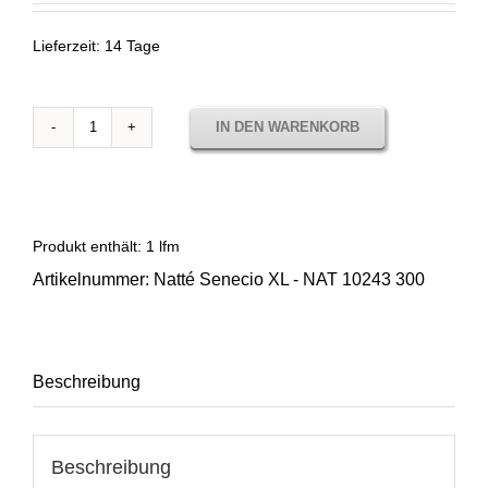
Lieferzeit:
14 Tage
IN DEN WARENKORB
Natté
Senecio
XL
-
NAT
Produkt enthält: 1
lfm
10243
Artikelnummer:
Natté Senecio XL - NAT 10243 300
300
Menge
Beschreibung
Beschreibung