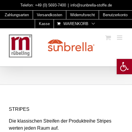
Skip
Telefon:
+49 (0) 5693-7400
|
info@sunbrella-stoffe.de
to
Zahlungsarten
Versandkosten
Widerrufsrecht
Benutzerkonto
content
Kasse
WARENKORB
Open 
STRIPES
Die klassischen Streifen der Produktreihe Stripes
werten jeden Raum auf.