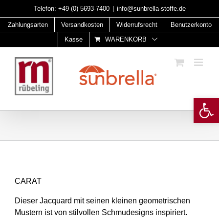
Skip
Telefon:
+49 (0) 5693-7400
|
info@sunbrella-stoffe.de
to
Zahlungsarten
Versandkosten
Widerrufsrecht
Benutzerkonto
content
Kasse
WARENKORB
Open 
CARAT
Dieser Jacquard mit seinen kleinen geometrischen
Mustern ist von stilvollen Schmudesigns inspiriert.