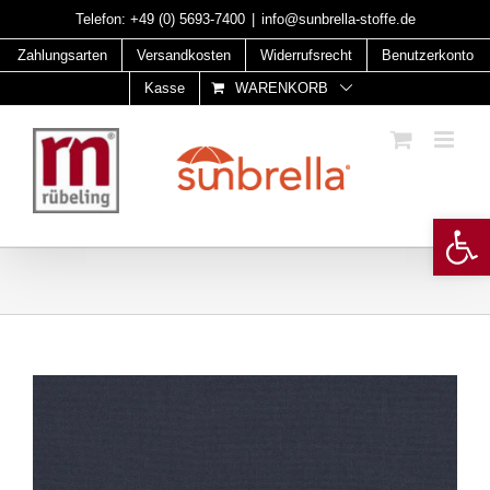
Skip
Telefon:
+49 (0) 5693-7400
|
info@sunbrella-stoffe.de
to
Zahlungsarten
Versandkosten
Widerrufsrecht
Benutzerkonto
content
Kasse
WARENKORB
Open 