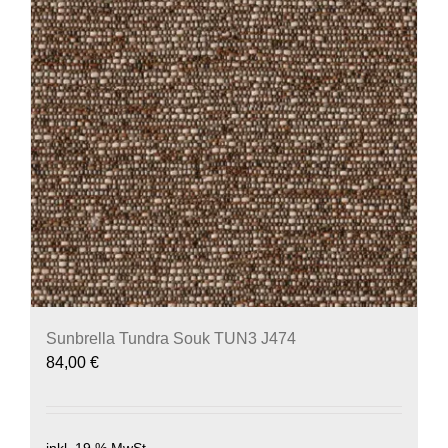
Sunbrella Tundra Souk TUN3 J474
84,00
€
inkl. 19 % MwSt.