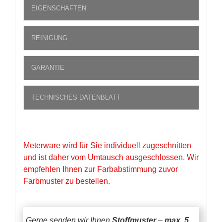
EIGENSCHAFTEN
REINIGUNG
GARANTIE
TECHNISCHES DATENBLATT
Meterware wird für Sie individuell zugeschnitten
und ist daher vom Umtausch ausgeschlossen. Wir
empfehlen Ihnen zur Farbabstimmung zuvor
Farbmuster zu bestellen.
Gerne senden wir Ihnen
Stoffmuster
–
max. 5