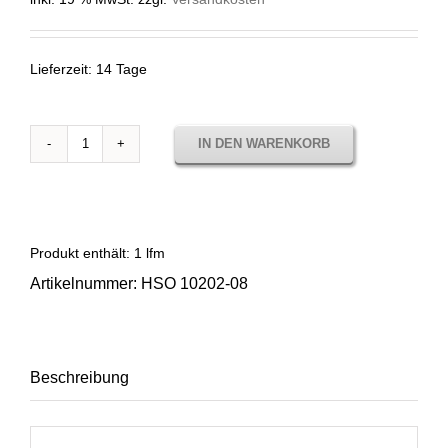
Lieferzeit:
14 Tage
IN DEN WARENKORB
Sunbrella
Horizon
Sorrento
Cadet
Grey
Produkt enthält: 1
lfm
10202-
Artikelnummer:
HSO 10202-08
08
Menge
Beschreibung