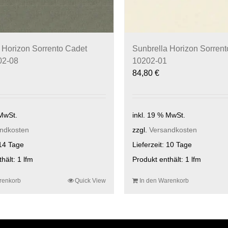
 Horizon Sorrento Cadet
Sunbrella Horizon Sorrent
02-08
10202-01
84,80
€
 MwSt.
inkl. 19 % MwSt.
ndkosten
zzgl.
Versandkosten
14 Tage
Lieferzeit:
10 Tage
thält: 1
lfm
Produkt enthält: 1
lfm
renkorb
Quick View
In den Warenkorb