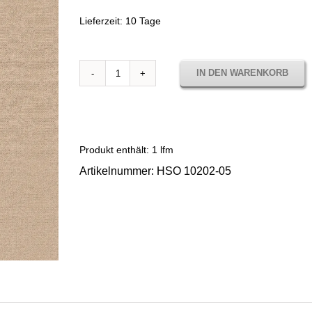
Lieferzeit:
10 Tage
IN DEN WARENKORB
Sunbrella
Horizon
Sorrento
Flax
10202-
Produkt enthält: 1
lfm
05
Artikelnummer:
HSO 10202-05
Menge