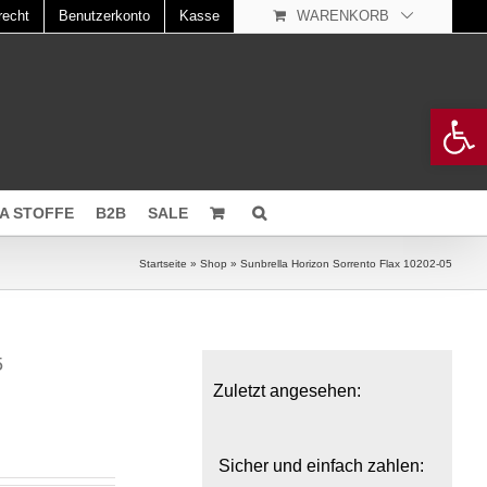
recht
Benutzerkonto
Kasse
WARENKORB
Open 
A STOFFE
B2B
SALE
Startseite
»
Shop
»
Sunbrella Horizon Sorrento Flax 10202-05
5
Zuletzt angesehen:
Sicher und einfach zahlen: