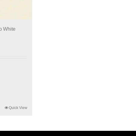
o White
Quick View