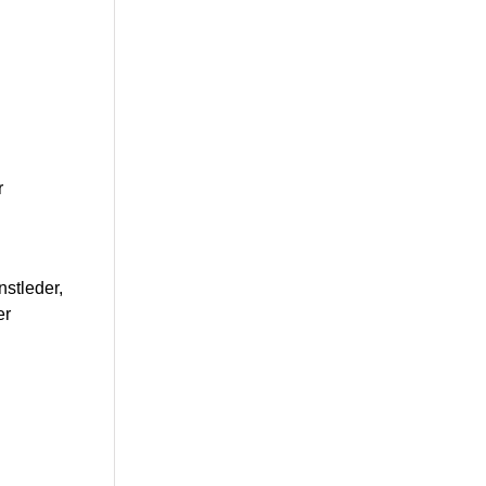
r
stleder,
er