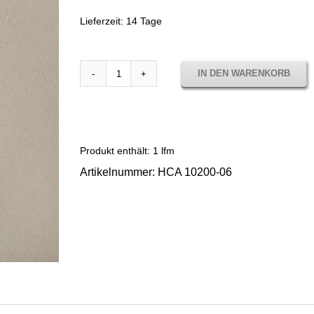
Lieferzeit:
14 Tage
IN DEN WARENKORB
Sunbrella
Horizon
Capriccio
Cadet
Grey
Produkt enthält: 1
lfm
10200-
Artikelnummer:
HCA 10200-06
06
Menge