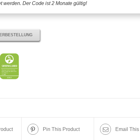
tet werden.
Der Code ist 2 Monate gültig!
TERBESTELLUNG
roduct
Pin This Product
Email This