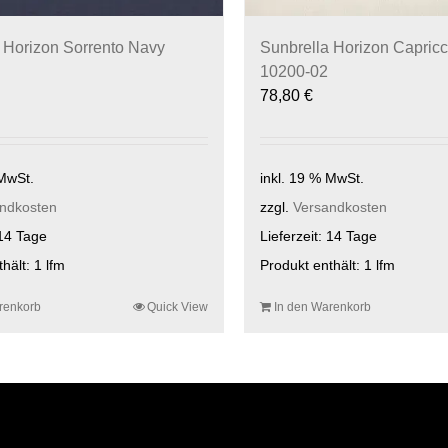
 Horizon Sorrento Navy
Sunbrella Horizon Capricc
10200-02
78,80
€
 MwSt.
inkl. 19 % MwSt.
ndkosten
zzgl.
Versandkosten
14 Tage
Lieferzeit:
14 Tage
thält: 1
lfm
Produkt enthält: 1
lfm
renkorb
Quick View
In den Warenkorb