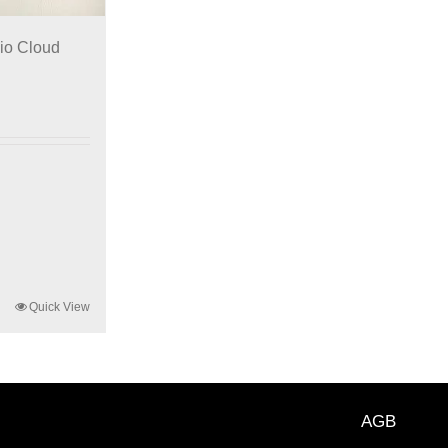
io Cloud
Quick View
AGB