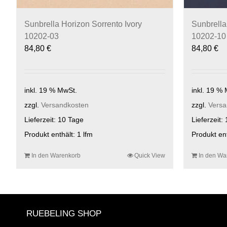
Sunbrella Horizon Sorrento Ivory
Sunbrella
10202-03
10202-10
84,80
€
84,80
€
inkl. 19 % MwSt.
inkl. 19 %
zzgl.
Versandkosten
zzgl.
Versa
Lieferzeit:
10 Tage
Lieferzeit:
Produkt enthält: 1
lfm
Produkt en
In den Warenkorb
Quick View
In den Wa
RUEBELING SHOP