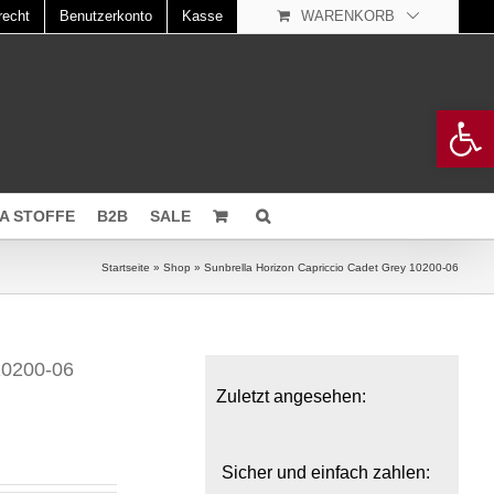
recht
Benutzerkonto
Kasse
WARENKORB
Open 
A STOFFE
B2B
SALE
Startseite
»
Shop
»
Sunbrella Horizon Capriccio Cadet Grey 10200-06
10200-06
Zuletzt angesehen:
Sicher und einfach zahlen: