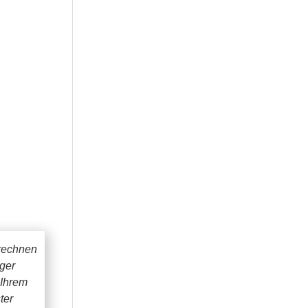
rechnen
iger
 Ihrem
ter