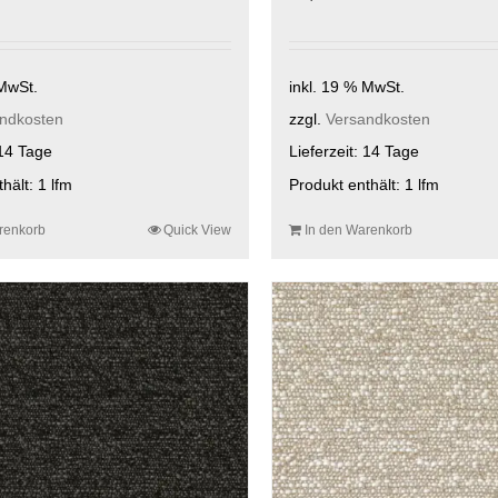
 MwSt.
inkl. 19 % MwSt.
ndkosten
zzgl.
Versandkosten
14 Tage
Lieferzeit:
14 Tage
thält: 1
lfm
Produkt enthält: 1
lfm
renkorb
Quick View
In den Warenkorb