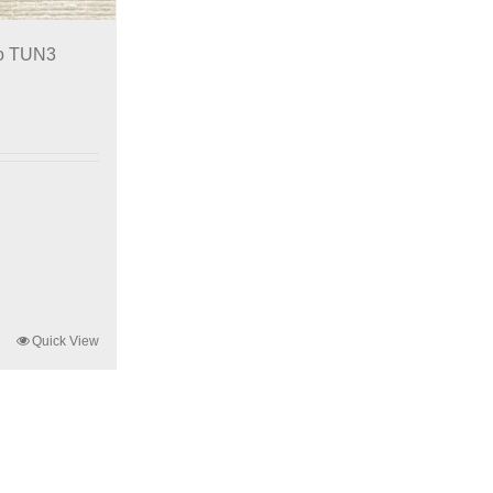
ro TUN3
Quick View