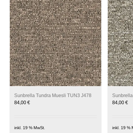
Sunbrella Tundra Muesli TUN3 J478
Sunbrell
84,00
€
84,00
€
inkl. 19 % MwSt.
inkl. 19 %