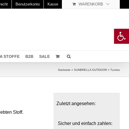
recht
Benutzerkonto
Kasse
WARENKORB
Open 
A STOFFE
B2B
SALE
Startseite
»
SUNBRELLA OUTDOOR
»
Tundra
Zuletzt angesehen:
ebten Stoff.
Sicher und einfach zahlen: