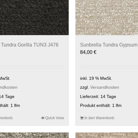
 Tundra Gorilla TUN3 J476
Sunbrella Tundra Gypsu
84,00
€
 MwSt.
inkl. 19 % MwSt.
ndkosten
zzgl.
Versandkosten
14 Tage
Lieferzeit:
14 Tage
thält: 1
lfm
Produkt enthält: 1
lfm
renkorb
Quick View
In den Warenkorb