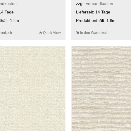
ndkosten
zzgl.
Versandkosten
14 Tage
Lieferzeit:
14 Tage
thält: 1
lfm
Produkt enthält: 1
lfm
renkorb
Quick View
In den Warenkorb