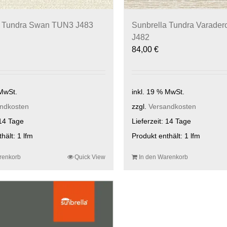
a Tundra Swan TUN3 J483
Sunbrella Tundra Varade
J482
84,00
€
 MwSt.
inkl. 19 % MwSt.
ndkosten
zzgl.
Versandkosten
14 Tage
Lieferzeit:
14 Tage
thält: 1
lfm
Produkt enthält: 1
lfm
renkorb
Quick View
In den Warenkorb