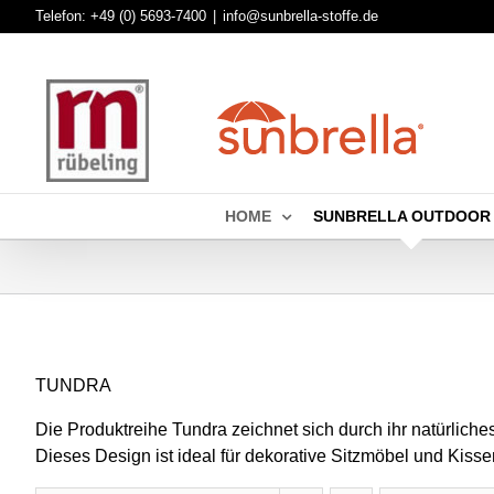
Skip
Telefon:
+49 (0) 5693-7400
|
info@sunbrella-stoffe.de
to
content
HOME
SUNBRELLA OUTDOOR
TUNDRA
Die Produktreihe Tundra zeichnet sich durch ihr natürliche
Dieses Design ist ideal für dekorative Sitzmöbel und Kisse