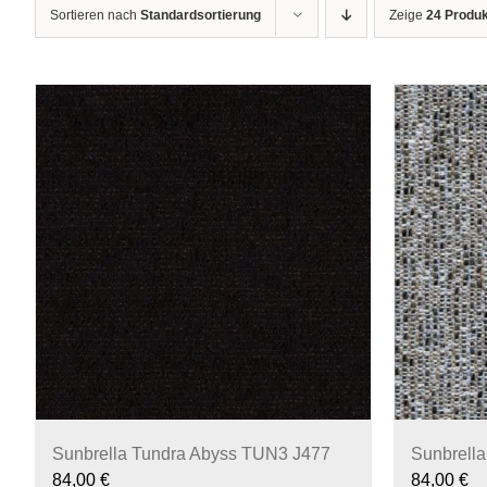
Sortieren nach
Standardsortierung
Zeige
24 Produ
Sunbrella Tundra Abyss TUN3 J477
Sunbrella
84,00
€
84,00
€