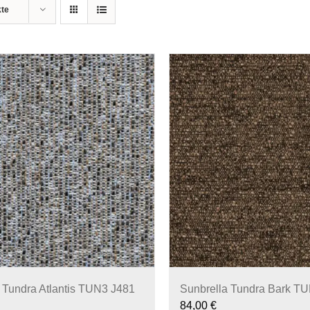
kte
 Tundra Atlantis TUN3 J481
Sunbrella Tundra Bark T
84,00
€