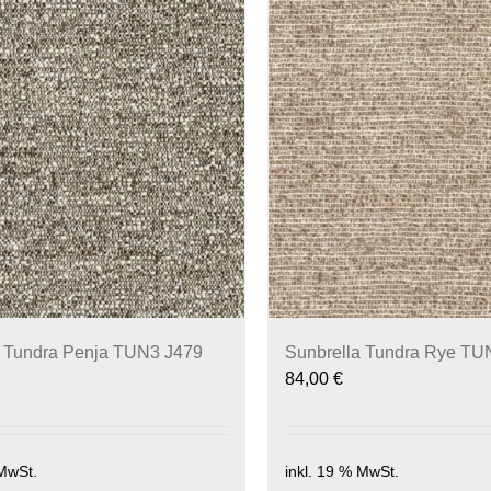
a Tundra Penja TUN3 J479
Sunbrella Tundra Rye TU
84,00
€
 MwSt.
inkl. 19 % MwSt.