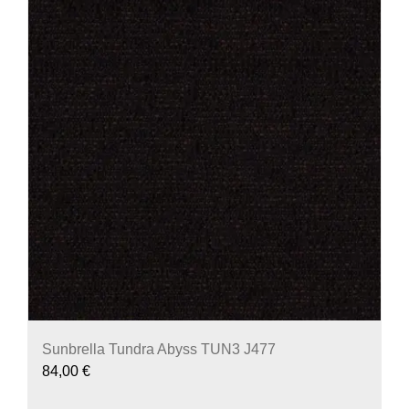
Sunbrella Tundra Abyss TUN3 J477
84,00
€