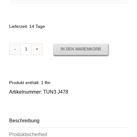
Lieferzeit:
14 Tage
IN DEN WARENKORB
Sunbrella
Tundra
Muesli
TUN3
J478
Produkt enthält: 1
lfm
Menge
Artikelnummer:
TUN3 J478
Beschreibung
Produktsicherheit