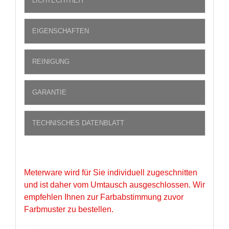
LICHTECHTHEIT
EIGENSCHAFTEN
REINIGUNG
GARANTIE
TECHNISCHES DATENBLATT
Meterware wird für Sie individuell zugeschnitten
und ist daher vom Umtausch ausgeschlossen. Wir
empfehlen Ihnen zur Farbabstimmung zuvor
Farbmuster zu bestellen.