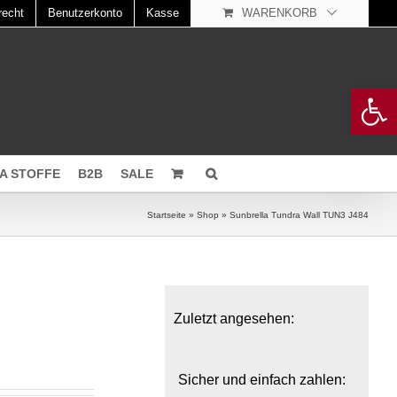
recht
Benutzerkonto
Kasse
WARENKORB
Open 
A STOFFE
B2B
SALE
Startseite
»
Shop
»
Sunbrella Tundra Wall TUN3 J484
Zuletzt angesehen:
Sicher und einfach zahlen: