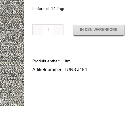
Lieferzeit:
14 Tage
IN DEN WARENKORB
Sunbrella
Tundra
Wall
TUN3
J484
Produkt enthält: 1
lfm
Menge
Artikelnummer:
TUN3 J484