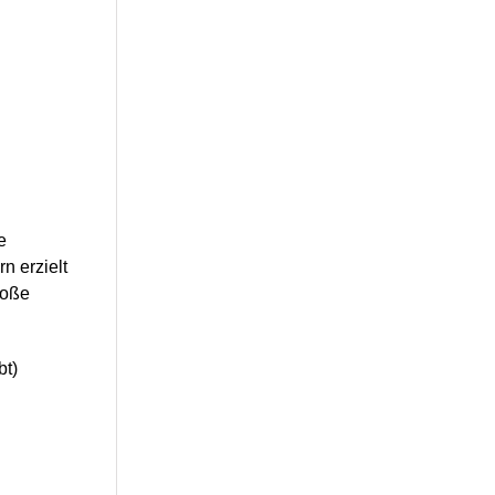
e
n erzielt
roße
bt)