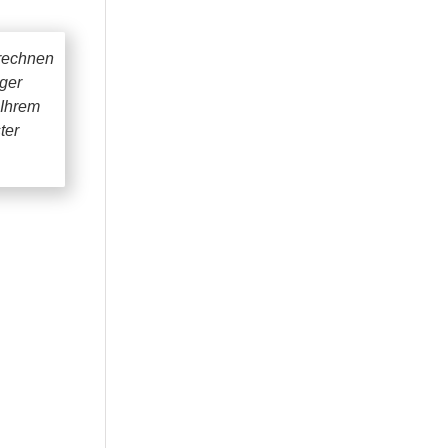
rechnen
iger
 Ihrem
ter