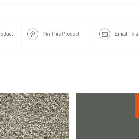
roduct
Pin This Product
Email This