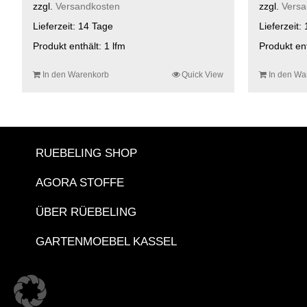
zzgl.
Versandkosten
zzgl.
Versa
Lieferzeit:
14 Tage
Lieferzeit:
Produkt enthält: 1
lfm
Produkt en
In den Warenkorb
Quick View
In den Wa
RUEBELING SHOP
AGORA STOFFE
ÜBER RÜEBELING
GARTENMOEBEL KASSEL