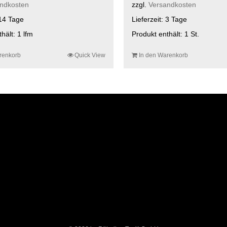
ndkosten
zzgl.
Versandkosten
14 Tage
Lieferzeit:
3 Tage
thält: 1
lfm
Produkt enthält: 1
St.
renkorb
Quick View
In den Warenkorb