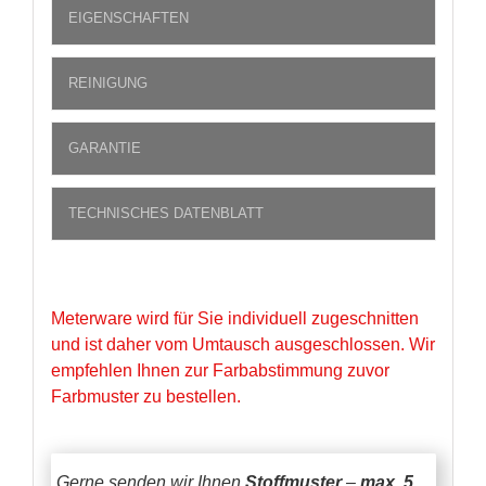
EIGENSCHAFTEN
REINIGUNG
GARANTIE
TECHNISCHES DATENBLATT
Meterware wird für Sie individuell zugeschnitten
und ist daher vom Umtausch ausgeschlossen. Wir
empfehlen Ihnen zur Farbabstimmung zuvor
Farbmuster zu bestellen.
Gerne senden wir Ihnen
Stoffmuster
–
max. 5