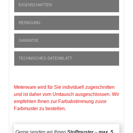
EIGENSCHAFTEN
REINIGUNG
GARANTIE
TECHNISCHES DATENBLATT
Meterware wird für Sie individuell zugeschnitten
und ist daher vom Umtausch ausgeschlossen. Wir
empfehlen Ihnen zur Farbabstimmung zuvor
Farbmuster zu bestellen.
Gerne senden wir Ihnen
Stoffmuster
–
max. 5