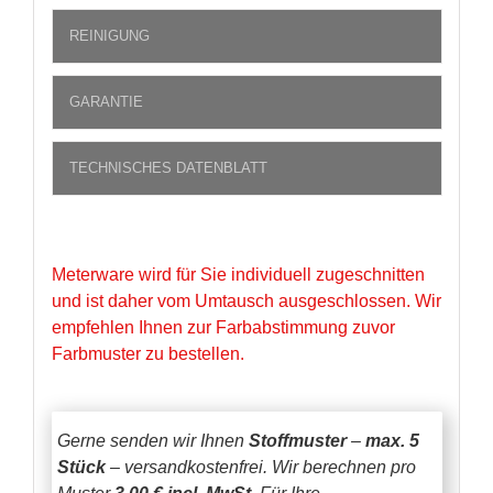
REINIGUNG
GARANTIE
TECHNISCHES DATENBLATT
Meterware wird für Sie individuell zugeschnitten
und ist daher vom Umtausch ausgeschlossen. Wir
empfehlen Ihnen zur Farbabstimmung zuvor
Farbmuster zu bestellen.
Gerne senden wir Ihnen
Stoffmuster
–
max. 5
Stück
– versandkostenfrei.
Wir berechnen pro