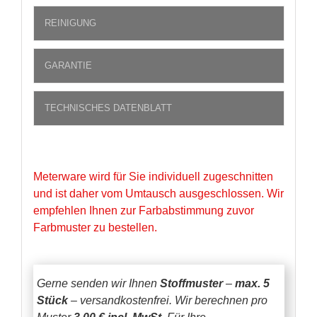
REINIGUNG
GARANTIE
TECHNISCHES DATENBLATT
Meterware wird für Sie individuell zugeschnitten
und ist daher vom Umtausch ausgeschlossen. Wir
empfehlen Ihnen zur Farbabstimmung zuvor
Farbmuster zu bestellen.
Gerne senden wir Ihnen
Stoffmuster
–
max. 5
Stück
– versandkostenfrei.
Wir berechnen pro