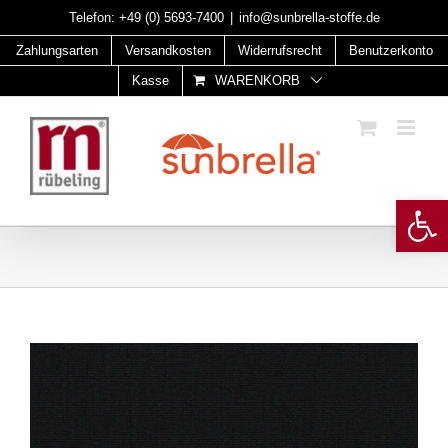
Skip
Telefon:
+49 (0) 5693-7400
|
info@sunbrella-stoffe.de
to
Zahlungsarten
Versandkosten
Widerrufsrecht
Benutzerkonto
content
Kasse
WARENKORB
Open 