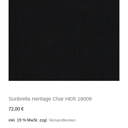
Sunbrella Heritage Char HER 18009
72,00
€
inkl. 19 % MwSt.
zzgl.
Versandkosten