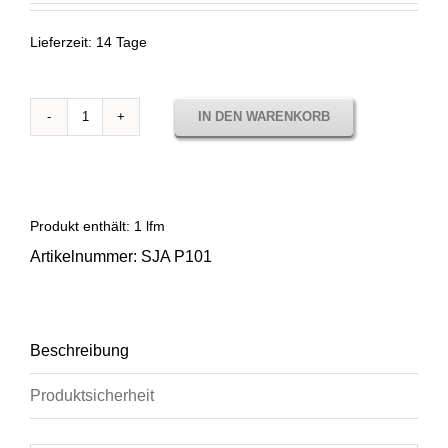
Lieferzeit:
14 Tage
IN DEN WARENKORB
Sunbrella
Solids
Coral
SJA
P101
Produkt enthält: 1
lfm
Menge
Artikelnummer:
SJA P101
Beschreibung
Produktsicherheit