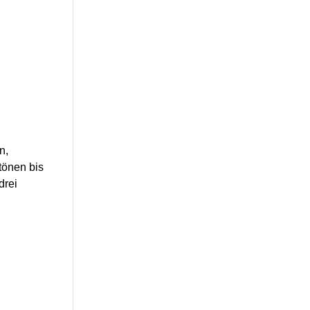
n,
tönen bis
drei