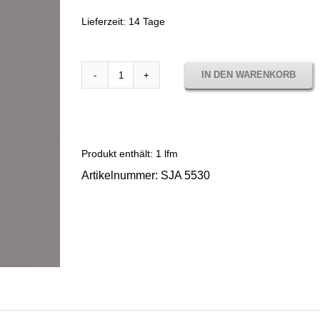
Lieferzeit:
14 Tage
IN DEN WARENKORB
Sunbrella
Solids
Cadet
grey
SJA
Produkt enthält: 1
lfm
5530
Artikelnummer:
SJA 5530
Menge