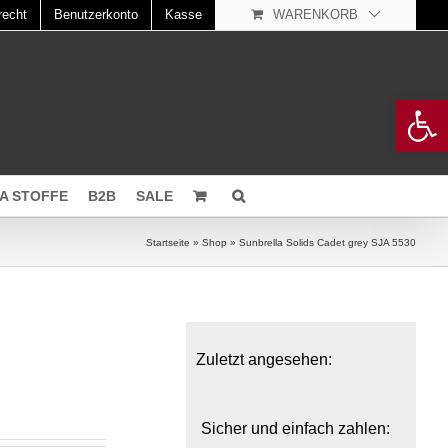
recht
Benutzerkonto
Kasse
WARENKORB
Open 
A STOFFE
B2B
SALE
Startseite
»
Shop
»
Sunbrella Solids Cadet grey SJA 5530
Zuletzt angesehen:
Sicher und einfach zahlen: