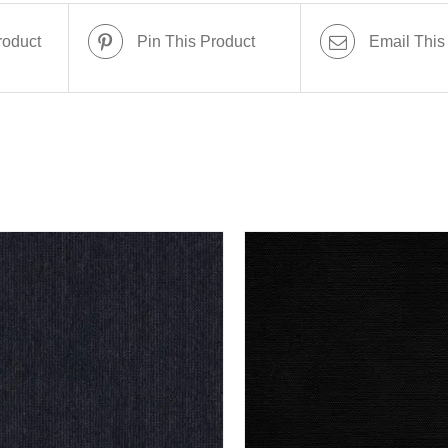
roduct
Pin This Product
Email This