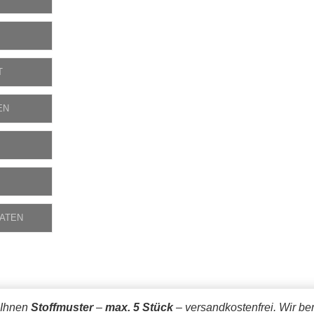
T
EN
DATEN
 Ihnen
Stoffmuster
–
max. 5 Stück
– versandkostenfrei.
Wir be