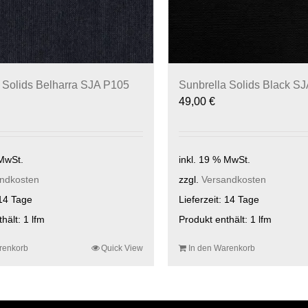
 Solids Belharra SJA P105
Sunbrella Solids Black S
49,00
€
 MwSt.
inkl. 19 % MwSt.
ndkosten
zzgl.
Versandkosten
14 Tage
Lieferzeit:
14 Tage
thält: 1
lfm
Produkt enthält: 1
lfm
renkorb
Quick View
In den Warenkorb