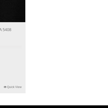
JA 5408
Quick View