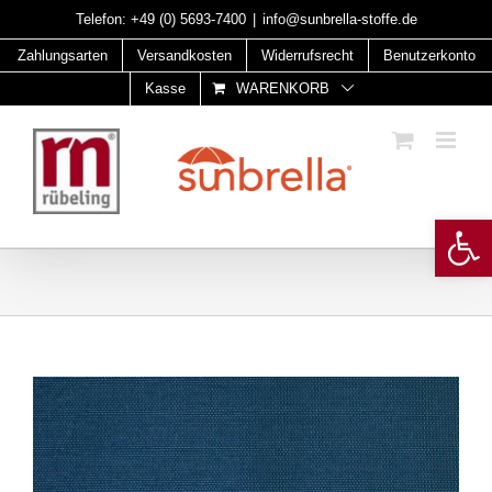
Skip
Telefon:
+49 (0) 5693-7400
|
info@sunbrella-stoffe.de
to
Zahlungsarten
Versandkosten
Widerrufsrecht
Benutzerkonto
content
Kasse
WARENKORB
Open 