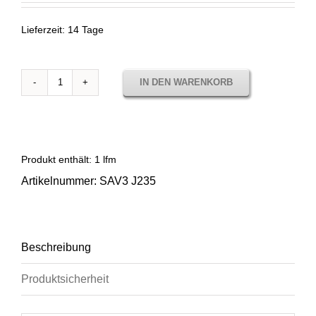
Lieferzeit:
14 Tage
IN DEN WARENKORB
Sunbrella
Savane
White
SAV3
J235
Produkt enthält: 1
lfm
Menge
Artikelnummer:
SAV3 J235
Beschreibung
Produktsicherheit