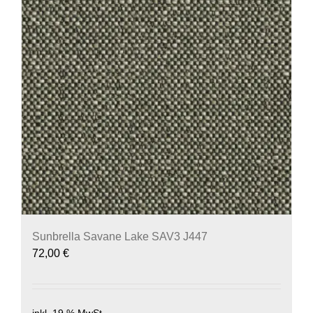
Sunbrella Savane Lake SAV3 J447
72,00
€
inkl. 19 % MwSt.