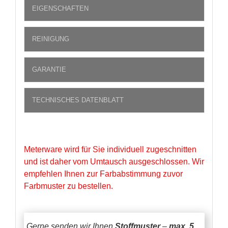
EIGENSCHAFTEN
REINIGUNG
GARANTIE
TECHNISCHES DATENBLATT
Meterware wird für Sie individuell zugeschnitten
und ist daher vom Umtausch ausgeschlossen. Wir
empfehlen Ihnen zur Farbabstimmung zuvor
Farbmuster zu bestellen.
Gerne senden wir Ihnen
Stoffmuster
–
max. 5