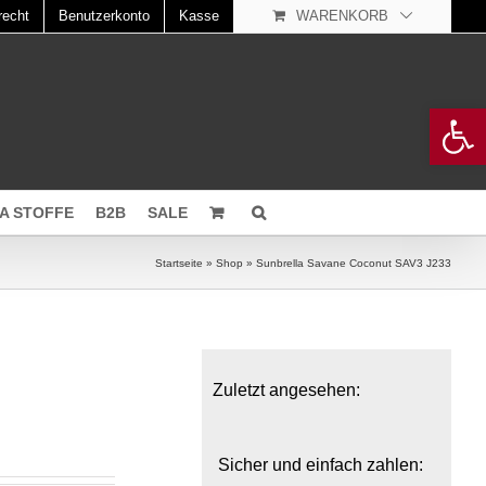
recht
Benutzerkonto
Kasse
WARENKORB
Open 
A STOFFE
B2B
SALE
Startseite
»
Shop
»
Sunbrella Savane Coconut SAV3 J233
Zuletzt angesehen:
Sicher und einfach zahlen: