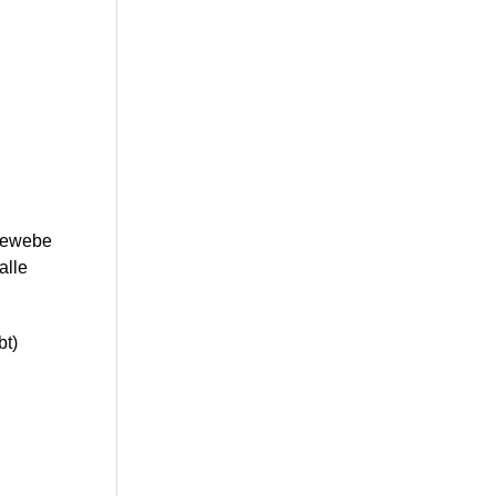
 Gewebe
alle
bt)