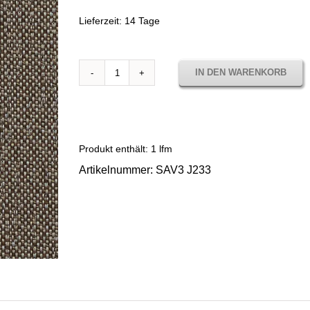
Lieferzeit:
14 Tage
IN DEN WARENKORB
Sunbrella
Savane
Coconut
SAV3
J233
Produkt enthält: 1
lfm
Menge
Artikelnummer:
SAV3 J233