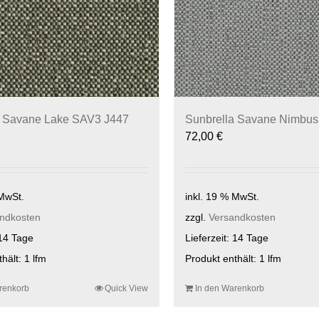
a Savane Lake SAV3 J447
Sunbrella Savane Nimbu
72,00
€
 MwSt.
inkl. 19 % MwSt.
ndkosten
zzgl.
Versandkosten
14 Tage
Lieferzeit:
14 Tage
thält: 1
lfm
Produkt enthält: 1
lfm
renkorb
Quick View
In den Warenkorb