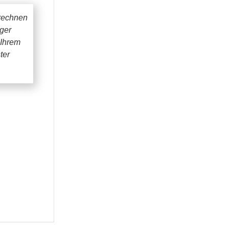
rechnen
iger
 Ihrem
ter