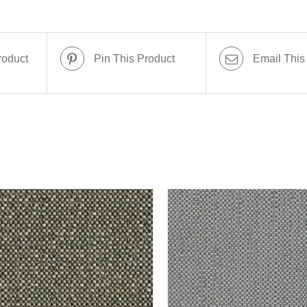
roduct
Pin This Product
Email This