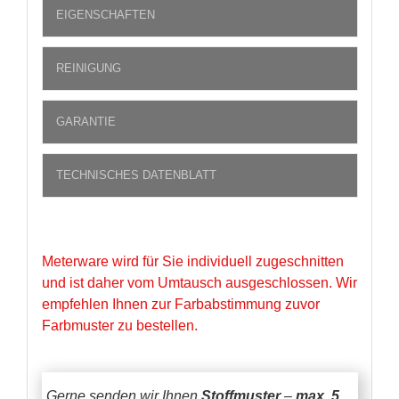
EIGENSCHAFTEN
REINIGUNG
GARANTIE
TECHNISCHES DATENBLATT
Meterware wird für Sie individuell zugeschnitten
und ist daher vom Umtausch ausgeschlossen. Wir
empfehlen Ihnen zur Farbabstimmung zuvor
Farbmuster zu bestellen.
Gerne senden wir Ihnen
Stoffmuster
–
max. 5