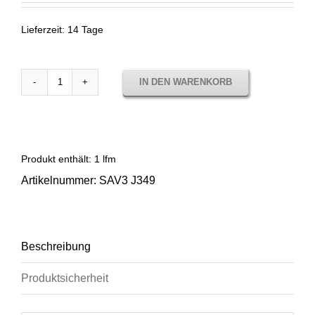
Lieferzeit:
14 Tage
IN DEN WARENKORB
Sunbrella
Savane
Whisper
SAV3
J349
Produkt enthält: 1
lfm
Menge
Artikelnummer:
SAV3 J349
Beschreibung
Produktsicherheit