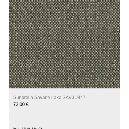
Sunbrella Savane Lake SAV3 J447
72,00
€
inkl. 19 % MwSt.