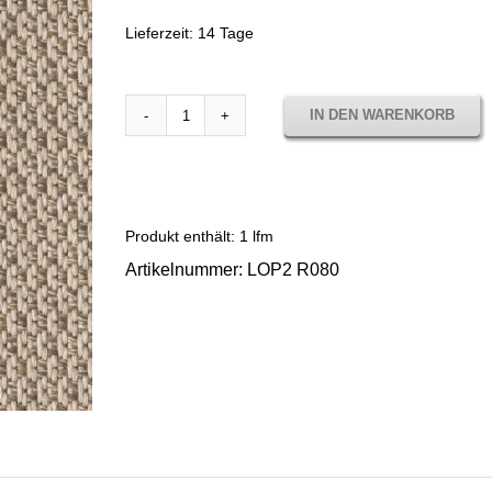
Lieferzeit:
14 Tage
IN DEN WARENKORB
Sunbrella
Lopi
Chai
LOP2
R080
Produkt enthält: 1
lfm
Menge
Artikelnummer:
LOP2 R080