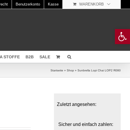
recht
Benutzerkonto
Kasse
WARENKORB
Open 
A STOFFE
B2B
SALE
Startseite
»
Shop
»
Sunbrella Lopi Chai LOP2 R080
Zuletzt angesehen:
Sicher und einfach zahlen: