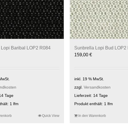
 Lopi Baribal LOP2 R084
Sunbrella Lopi Bud LOP2
159,00
€
 MwSt.
inkl. 19 % MwSt.
ndkosten
zzgl.
Versandkosten
14 Tage
Lieferzeit:
14 Tage
thält: 1
lfm
Produkt enthält: 1
lfm
renkorb
Quick View
In den Warenkorb