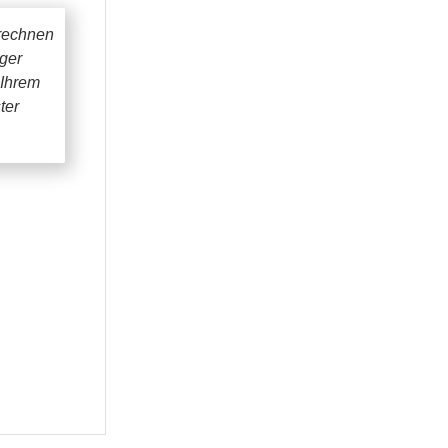
rechnen
iger
 Ihrem
ter