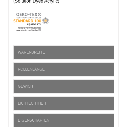
(Solution Dyed Acrylic)
WARENBREITE
ROLLENLÄNGE
GEWICHT
LICHTECHTHEIT
EIGENSCHAFTEN