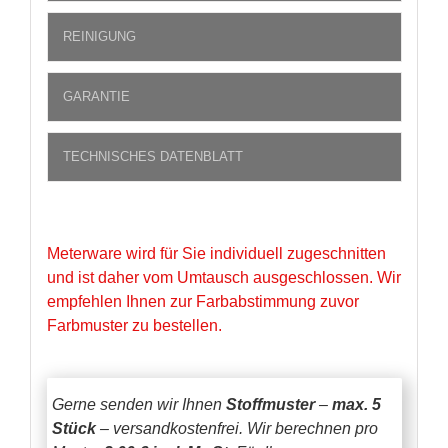
REINIGUNG
GARANTIE
TECHNISCHES DATENBLATT
Meterware wird für Sie individuell zugeschnitten
und ist daher vom Umtausch ausgeschlossen. Wir
empfehlen Ihnen zur Farbabstimmung zuvor
Farbmuster zu bestellen.
Gerne senden wir Ihnen
Stoffmuster
–
max. 5
Stück
– versandkostenfrei.
Wir berechnen pro