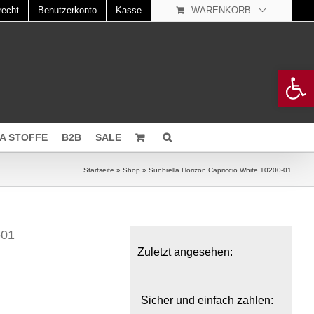
recht
Benutzerkonto
Kasse
WARENKORB
Open 
A STOFFE
B2B
SALE
Startseite
»
Shop
»
Sunbrella Horizon Capriccio White 10200-01
-01
Zuletzt angesehen:
Sicher und einfach zahlen: