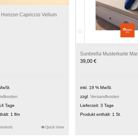
 Horizon Capriccio Vellum
Sunbrella Musterkarte Mar
39,00
€
 MwSt.
inkl. 19 % MwSt.
ndkosten
zzgl.
Versandkosten
14 Tage
Lieferzeit:
3 Tage
thält: 1
lfm
Produkt enthält: 1
St.
renkorb
Quick View