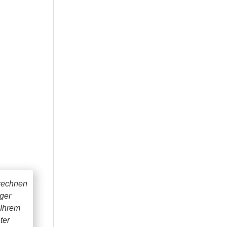
rechnen
iger
 Ihrem
ter