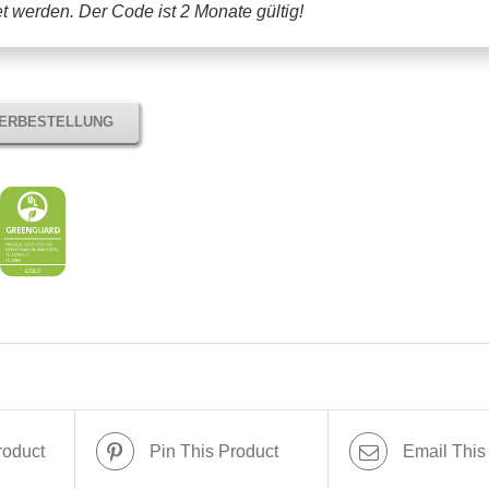
tet werden.
Der Code ist 2 Monate gültig!
TERBESTELLUNG
roduct
Pin This Product
Email This