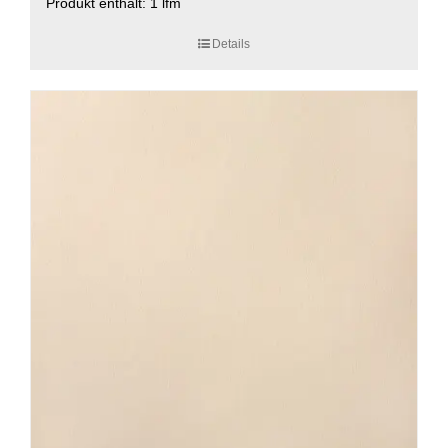
Produkt enthält: 1
lfm
Details