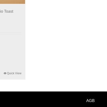
io Toast
Quick View
AGB