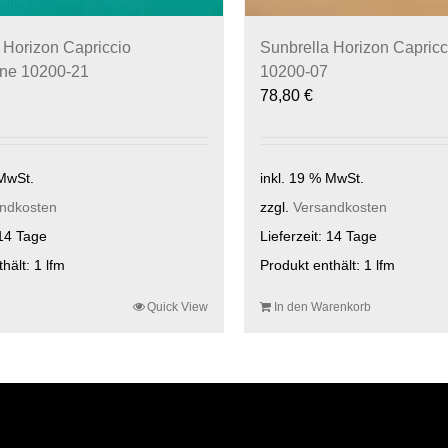
 Horizon Capriccio
Sunbrella Horizon Capricc
ne 10200-21
10200-07
78,80
€
 MwSt.
inkl. 19 % MwSt.
ndkosten
zzgl.
Versandkosten
14 Tage
Lieferzeit:
14 Tage
thält: 1
lfm
Produkt enthält: 1
lfm
Quick View
In den Warenkorb