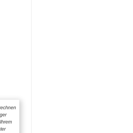
rechnen
iger
 Ihrem
ter