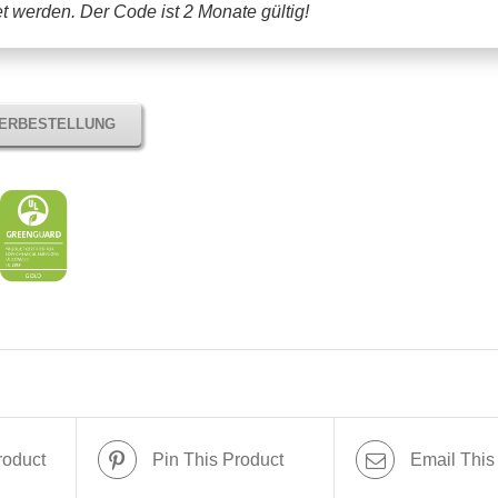
tet werden.
Der Code ist 2 Monate gültig!
TERBESTELLUNG
roduct
Pin This Product
Email This