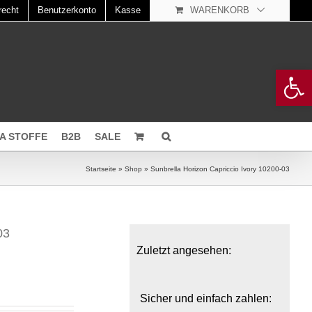
recht
Benutzerkonto
Kasse
WARENKORB
Open 
A STOFFE
B2B
SALE
Startseite
»
Shop
»
Sunbrella Horizon Capriccio Ivory 10200-03
03
Zuletzt angesehen:
Sicher und einfach zahlen: