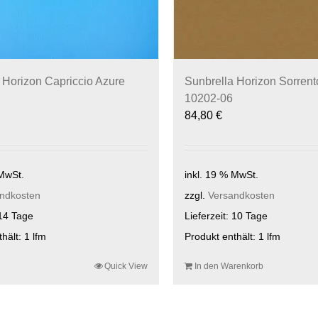
 Horizon Capriccio Azure
Sunbrella Horizon Sorrent
10202-06
84,80
€
 MwSt.
inkl. 19 % MwSt.
ndkosten
zzgl.
Versandkosten
14 Tage
Lieferzeit:
10 Tage
thält: 1
lfm
Produkt enthält: 1
lfm
Quick View
In den Warenkorb