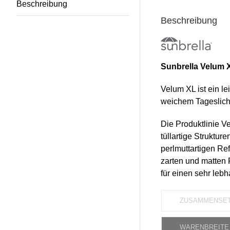
Beschreibung
Beschreibung
Sunbrella Velum 
Velum XL ist ein le
weichem Tageslicht
Die Produktlinie Ve
tüllartige Struktur
perlmuttartigen Re
zarten und matten 
für einen sehr lebha
ZUSAMMENSE
WARENBREITE