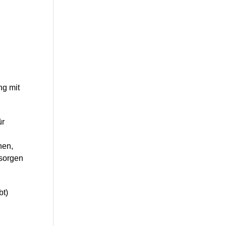
ng mit
ür
hen,
 sorgen
bt)