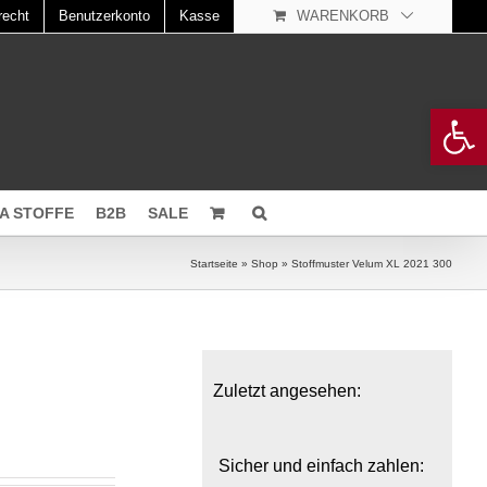
recht
Benutzerkonto
Kasse
WARENKORB
Open 
A STOFFE
B2B
SALE
Startseite
»
Shop
»
Stoffmuster Velum XL 2021 300
Zuletzt angesehen:
Sicher und einfach zahlen: