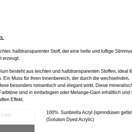
XL
ichter, halbtransparenter Stoff, der eine helle und luftige Stimmu
 erzeugt.
lum besteht aus leichten und halbtransparenten Stoffen, ideal f
en. Ein Muss für Ihren Innenbereich, der durch die wechselnden,
flexe besonders romantisch und elegant wirkt. Diese mineralisc
Farbtöne sind in einfarbigem oder Melange-Garn erhältlich und
ften Effekt.
100% Sunbrella Acryl (spinndüsen gefär
TZUNG
(Solution Dyed Acrylic)