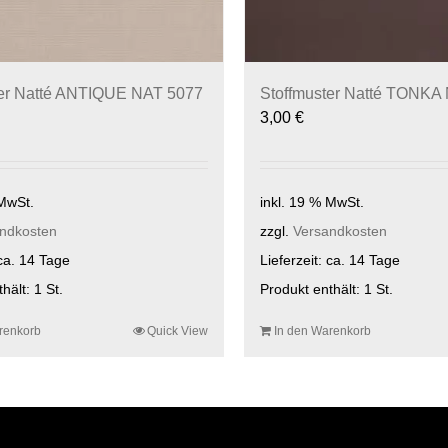
ter Natté ANTIQUE NAT 5077
Stoffmuster Natté TONKA
3,00
€
 MwSt.
inkl. 19 % MwSt.
ndkosten
zzgl.
Versandkosten
ca. 14 Tage
Lieferzeit:
ca. 14 Tage
thält: 1
St.
Produkt enthält: 1
St.
renkorb
Quick View
In den Warenkorb