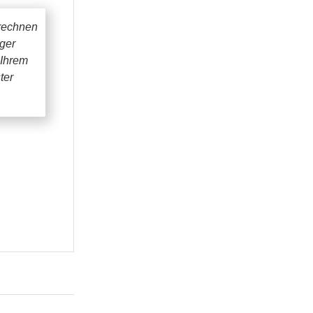
rechnen
iger
 Ihrem
ter