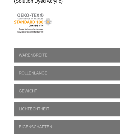
(Solution Dyed Acrylic)
WARENBREITE
ROLLENLÄNGE
GEWICHT
LICHTECHTHEIT
EIGENSCHAFTEN