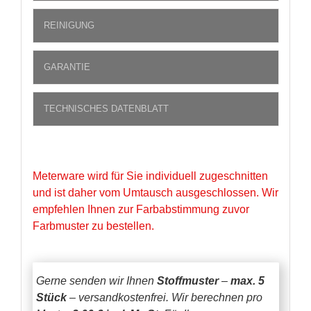
REINIGUNG
GARANTIE
TECHNISCHES DATENBLATT
Meterware wird für Sie individuell zugeschnitten
und ist daher vom Umtausch ausgeschlossen. Wir
empfehlen Ihnen zur Farbabstimmung zuvor
Farbmuster zu bestellen.
Gerne senden wir Ihnen
Stoffmuster
–
max. 5
Stück
– versandkostenfrei.
Wir berechnen pro