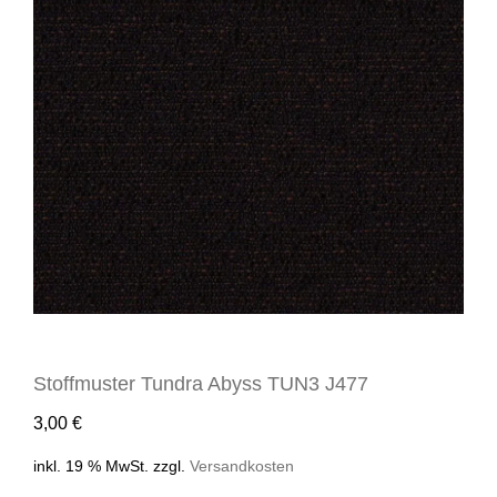
Stoffmuster Tundra Abyss TUN3 J477
3,00
€
inkl. 19 % MwSt.
zzgl.
Versandkosten