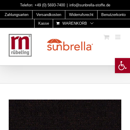
Skip
Telefon:
+49 (0) 5693-7400
|
info@sunbrella-stoffe.de
to
Zahlungsarten
Versandkosten
Widerrufsrecht
Benutzerkonto
content
Kasse
WARENKORB
Open 