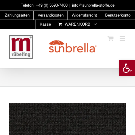
Skip
Telefon:
+49 (0) 5693-7400
|
info@sunbrella-stoffe.de
to
Zahlungsarten
Versandkosten
Widerrufsrecht
Benutzerkonto
content
Kasse
WARENKORB
Open 