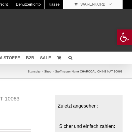
recht
Benutzerkonto
Kasse
WARENKORB
Open 
A STOFFE
B2B
SALE
Startseite
»
Shop
»
Stoffmuster Natté CHARCOAL CHINE NAT 10063
T 10063
Zuletzt angesehen:
Sicher und einfach zahlen: