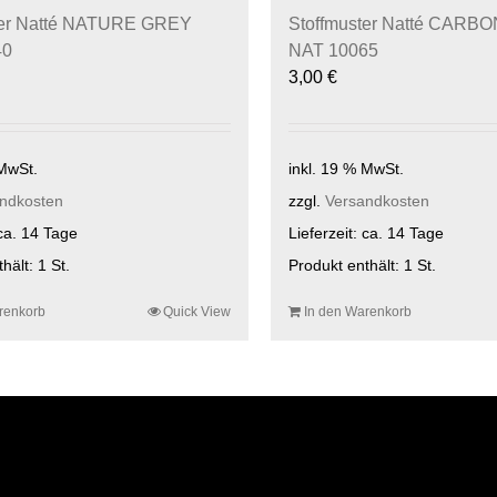
ter Natté NATURE GREY
Stoffmuster Natté CARB
40
NAT 10065
3,00
€
 MwSt.
inkl. 19 % MwSt.
ndkosten
zzgl.
Versandkosten
ca. 14 Tage
Lieferzeit:
ca. 14 Tage
thält: 1
St.
Produkt enthält: 1
St.
renkorb
Quick View
In den Warenkorb