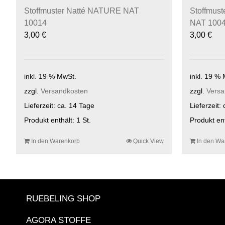
Stoffmuster Natté NATURE NAT
Stoffmus
10014
NAT 100
3,00
€
3,00
€
inkl. 19 % MwSt.
inkl. 19 %
zzgl.
Versandkosten
zzgl.
Versa
Lieferzeit:
ca. 14 Tage
Lieferzeit:
Produkt enthält: 1
St.
Produkt en
In den Warenkorb
Quick View
In den Wa
RUEBELING SHOP
AGORA STOFFE