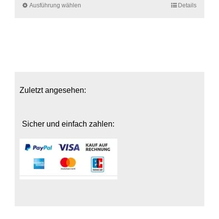
Ausführung wählen
Dieses
Details
Produkt
weist
mehrere
Varianten
auf.
Die
Optionen
Zuletzt angesehen:
können
auf
der
Sicher und einfach zahlen:
Produktseite
gewählt
werden