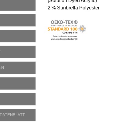
(Solution Dyed Acrylic)
2 % Sunbrella Polyester
T
EN
 DATENBLATT