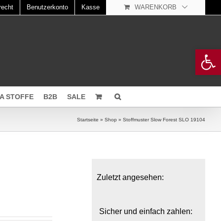
recht
Benutzerkonto
Kasse
WARENKORB
Open 
A STOFFE
B2B
SALE
Startseite
»
Shop
»
Stoffmuster Slow Forest SLO 19104
Zuletzt angesehen:
Sicher und einfach zahlen: