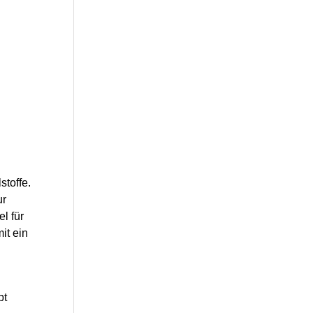
stoffe.
ur
l für
it ein
bt