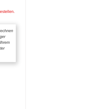
stellen.
rechnen
iger
 Ihrem
ter