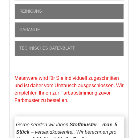
REINIGUNG
GARANTIE
TECHNISCHES DATENBLATT
Meterware wird für Sie individuell zugeschnitten
und ist daher vom Umtausch ausgeschlossen. Wir
empfehlen Ihnen zur Farbabstimmung zuvor
Farbmuster zu bestellen.
Gerne senden wir Ihnen
Stoffmuster
–
max. 5
Stück
– versandkostenfrei.
Wir berechnen pro