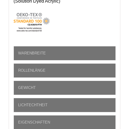
(Solution Dyed Acrylic)
WARENBREITE
ROLLENLÄNGE
GEWICHT
LICHTECHTHEIT
EIGENSCHAFTEN