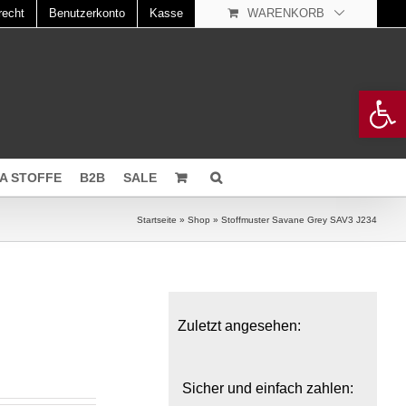
recht
Benutzerkonto
Kasse
WARENKORB
Open 
A STOFFE
B2B
SALE
Startseite
»
Shop
»
Stoffmuster Savane Grey SAV3 J234
Zuletzt angesehen:
Sicher und einfach zahlen: