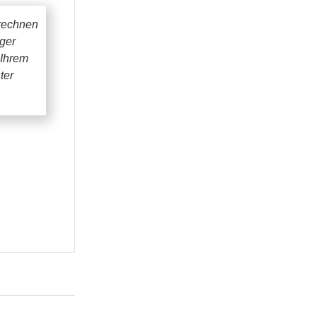
rechnen
iger
 Ihrem
ter