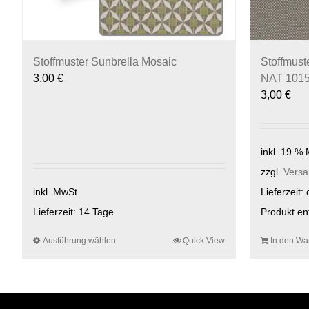
Stoffmuster Sunbrella Mosaic
Stoffmus
3,00
€
NAT 101
3,00
€
inkl. 19 %
zzgl.
Versa
inkl. MwSt.
Lieferzeit:
Lieferzeit:
14 Tage
Produkt en
Ausführung wählen
Dieses
Quick View
In den Wa
Produkt
weist
mehrere
Varianten