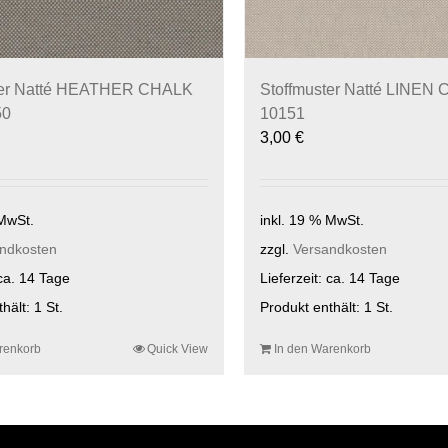
ter Natté HEATHER CHALK
Stoffmuster Natté LINEN
50
10151
3,00
€
 MwSt.
inkl. 19 % MwSt.
ndkosten
zzgl.
Versandkosten
ca. 14 Tage
Lieferzeit:
ca. 14 Tage
thält: 1
St.
Produkt enthält: 1
St.
renkorb
Quick View
In den Warenkorb