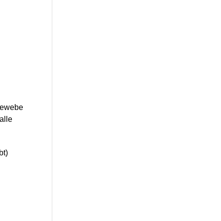
 Gewebe
alle
bt)