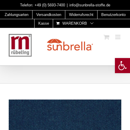
Skip
Telefon:
+49 (0) 5693-7400
|
info@sunbrella-stoffe.de
to
Zahlungsarten
Versandkosten
Widerrufsrecht
Benutzerkonto
content
Kasse
WARENKORB
Open 