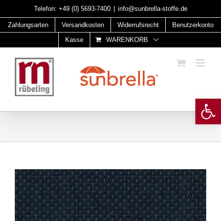
Skip
Telefon:
+49 (0) 5693-7400
|
info@sunbrella-stoffe.de
to
Zahlungsarten
Versandkosten
Widerrufsrecht
Benutzerkonto
content
Kasse
WARENKORB
Open 