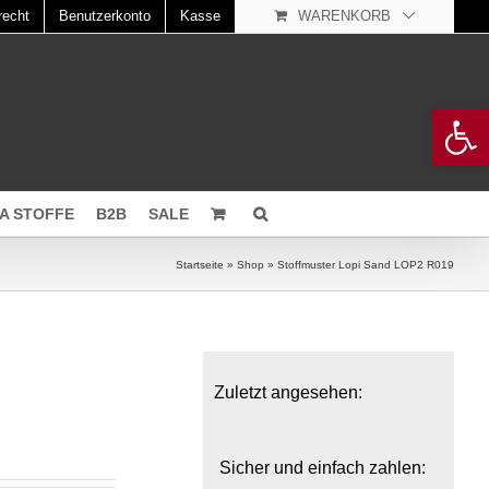
recht
Benutzerkonto
Kasse
WARENKORB
Open 
A STOFFE
B2B
SALE
Startseite
»
Shop
»
Stoffmuster Lopi Sand LOP2 R019
Zuletzt angesehen:
Sicher und einfach zahlen: