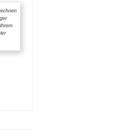
rechnen
iger
 Ihrem
ter