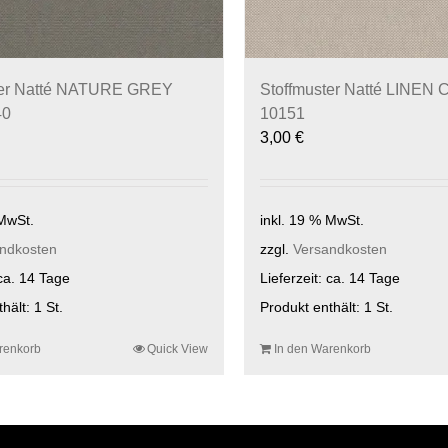
ter Natté NATURE GREY
Stoffmuster Natté LINEN
40
10151
3,00
€
 MwSt.
inkl. 19 % MwSt.
ndkosten
zzgl.
Versandkosten
ca. 14 Tage
Lieferzeit:
ca. 14 Tage
thält: 1
St.
Produkt enthält: 1
St.
renkorb
Quick View
In den Warenkorb