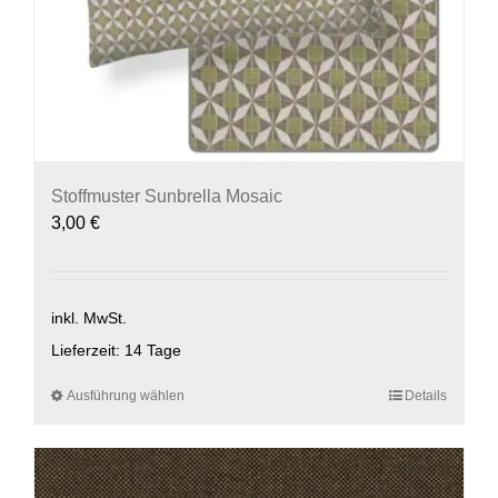
Stoffmuster Sunbrella Mosaic
3,00
€
inkl. MwSt.
Lieferzeit:
14 Tage
Ausführung wählen
Dieses
Details
Produkt
weist
mehrere