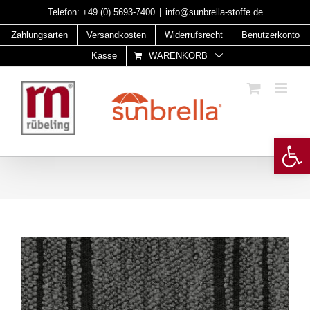
Skip
Telefon:
+49 (0) 5693-7400
|
info@sunbrella-stoffe.de
to
Zahlungsarten
Versandkosten
Widerrufsrecht
Benutzerkonto
content
Kasse
WARENKORB
Open 