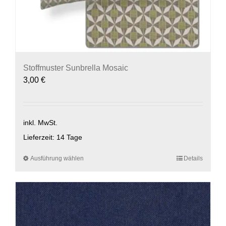
Stoffmuster Sunbrella Mosaic
3,00
€
inkl. MwSt.
Lieferzeit:
14 Tage
Ausführung wählen
Dieses
Details
Produkt
weist
mehrere
Varianten
auf.