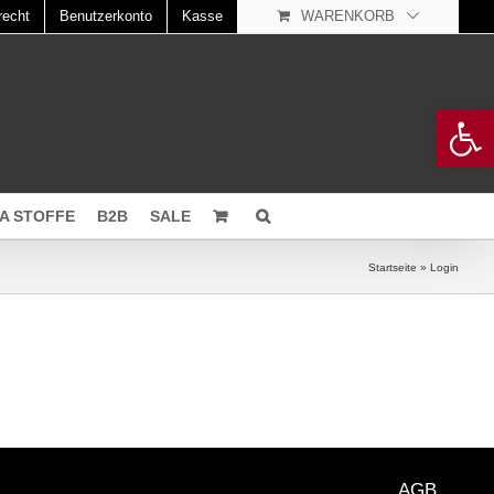
recht
Benutzerkonto
Kasse
WARENKORB
Open 
A STOFFE
B2B
SALE
Startseite
»
Login
AGB