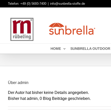
Skip
Telefon:
+49 (0) 5693-7400
|
info@sunbrella-stoffe.de
to
content
HOME
SUNBRELLA OUTDOOR
Über
admin
Der Autor hat bisher keine Details angegeben.
Bisher hat admin, 0 Blog Beiträge geschrieben.