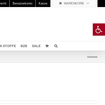
recht
Benutzerkonto
Kasse
WARENKORB
Open 
A STOFFE
B2B
SALE
Startseite