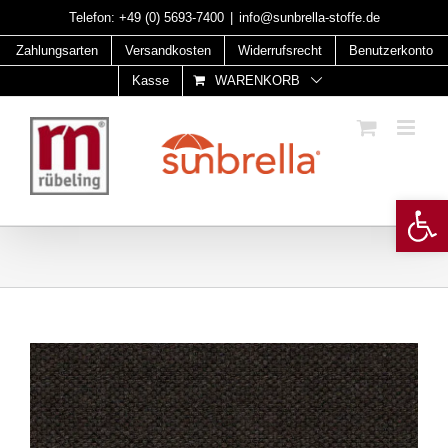
Skip
Telefon:
+49 (0) 5693-7400
|
info@sunbrella-stoffe.de
to
Zahlungsarten
Versandkosten
Widerrufsrecht
Benutzerkonto
content
Kasse
WARENKORB
Open 