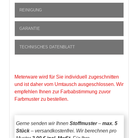
REINIGUNG
GARANTIE
TECHNISCHES DATENBLATT
Meterware wird für Sie individuell zugeschnitten
und ist daher vom Umtausch ausgeschlossen. Wir
empfehlen Ihnen zur Farbabstimmung zuvor
Farbmuster zu bestellen.
Gerne senden wir Ihnen
Stoffmuster
–
max. 5
Stück
– versandkostenfrei.
Wir berechnen pro