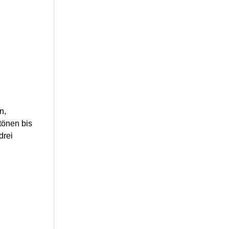
n,
tönen bis
drei