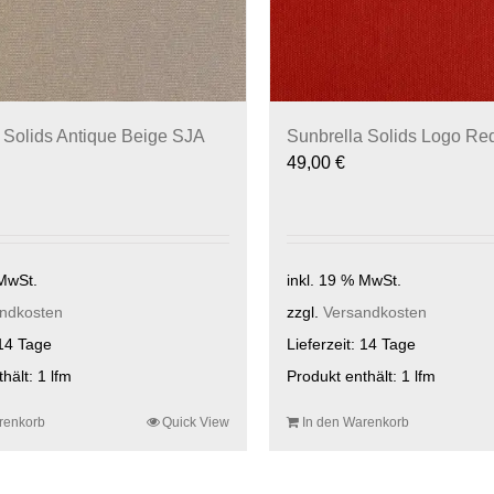
 Solids Antique Beige SJA
Sunbrella Solids Logo Re
49,00
€
 MwSt.
inkl. 19 % MwSt.
ndkosten
zzgl.
Versandkosten
14 Tage
Lieferzeit:
14 Tage
thält: 1
lfm
Produkt enthält: 1
lfm
renkorb
Quick View
In den Warenkorb