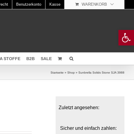
recht
Benutzerkonto
Kasse
WARENKORB
Open 
A STOFFE
B2B
SALE
Startseite
»
Shop
»
Sunbrella Solids Stone SJA 3988
Zuletzt angesehen:
Sicher und einfach zahlen: