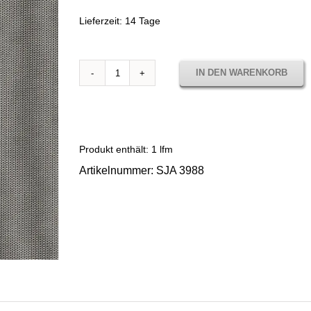
Lieferzeit:
14 Tage
IN DEN WARENKORB
Sunbrella
Solids
Stone
SJA
3988
Produkt enthält: 1
lfm
Menge
Artikelnummer:
SJA 3988