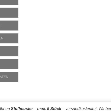
T
EN
DATEN
 Ihnen
Stoffmuster
–
max. 5 Stück
– versandkostenfrei.
Wir be