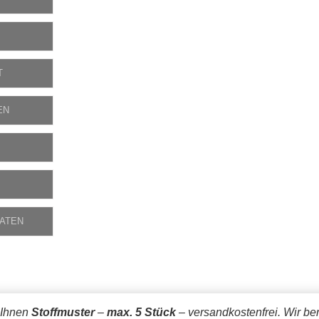
T
EN
DATEN
 Ihnen
Stoffmuster
–
max. 5 Stück
– versandkostenfrei.
Wir be