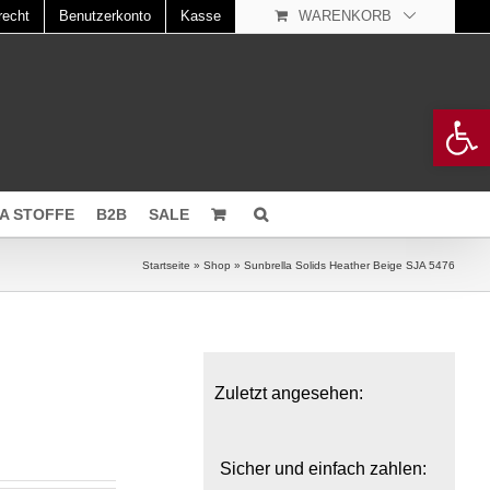
recht
Benutzerkonto
Kasse
WARENKORB
Open 
A STOFFE
B2B
SALE
Startseite
»
Shop
»
Sunbrella Solids Heather Beige SJA 5476
Zuletzt angesehen:
Sicher und einfach zahlen: