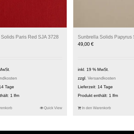
 Solids Paris Red SJA 3728
Sunbrella Solids Papyrus
49,00
€
 MwSt.
inkl. 19 % MwSt.
ndkosten
zzgl.
Versandkosten
14 Tage
Lieferzeit:
14 Tage
thält: 1
lfm
Produkt enthält: 1
lfm
renkorb
Quick View
In den Warenkorb