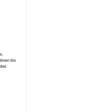
n,
tönen bis
drei