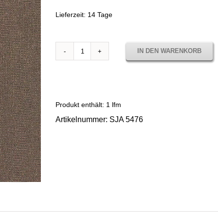
Lieferzeit:
14 Tage
IN DEN WARENKORB
Sunbrella
Solids
Heather
Beige
SJA
Produkt enthält: 1
lfm
5476
Artikelnummer:
SJA 5476
Menge