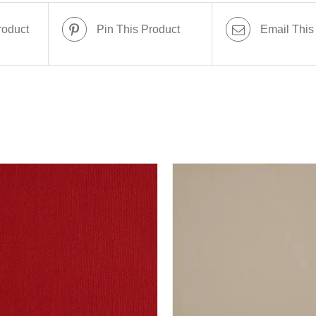
roduct
Pin This Product
Email This