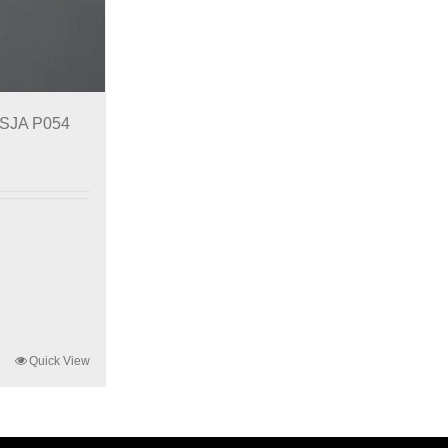
m SJA P054
Quick View