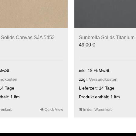
a Solids Canvas SJA 5453
Sunbrella Solids Titaniu
49,00
€
 MwSt.
inkl. 19 % MwSt.
ndkosten
zzgl.
Versandkosten
14 Tage
Lieferzeit:
14 Tage
thält: 1
lfm
Produkt enthält: 1
lfm
renkorb
Quick View
In den Warenkorb